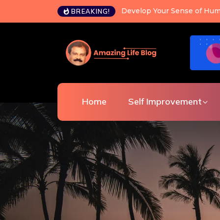
Happiness is a choice you c
BREAKING!
Home
Self Improvement