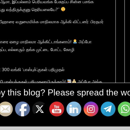
ஆமா, இப்பல்லாம் பெரியவங்க பேசுறப்ப சின்ன பசங்க
ந்து வந்திருக்குனு தெரியலையே?”
ந்து பீஹாரை வறுமைமிக்க மாநிலமாக ஆக்கி விட்டனர்: பிரதமர்
ு பீஹாரை ஏழை மாநிலமா ஆக்கிட்டாங்களாம்!
அப்போ
ப்ப, எல்லாரும் தங்க முட்டை போட்ட கோழி
300 வங்கி ‘பாஸ்புக்’குகள் பறிமுதல்
0 பாஸ்புக்குகள் பறிமுதலாயிருக்காம்!
அப்போ அங்க
பேங்க் அக்கவுண்டுக்காக போல!”
y this blog? Please spread the wo
க்கரங்கள்; தென்காசியில் அதிர்ச்சி!
 ஓடிருச்சாம்!
அடப்பாவிங்களா… ஸ்கேட்டிங்
்ன?”