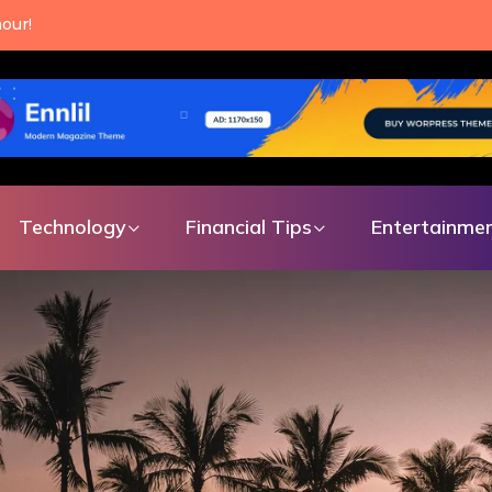
an make every single day.
Technology
Financial Tips
Entertainme