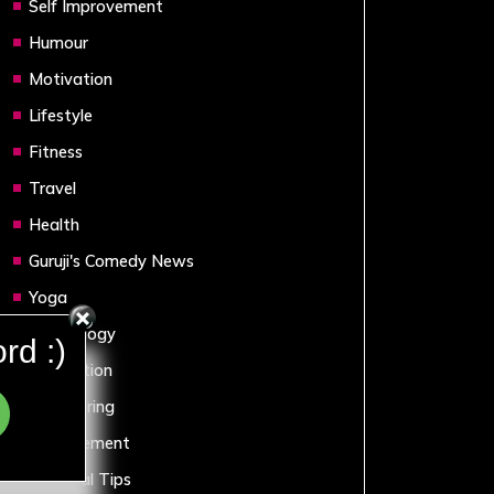
Self Improvement
Humour
Motivation
Lifestyle
Fitness
Travel
Health
Guruji's Comedy News
Yoga
Technology
rd :)
Arbitration
Engineering
Management
Financial Tips