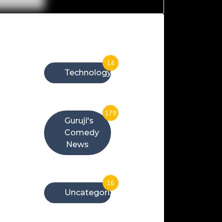
Categories
14
Technology
179
Guruji's
Comedy
News
16
Uncategorized