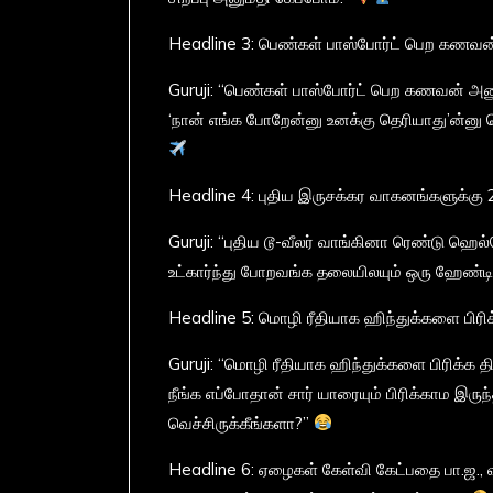
Headline 3: பெண்கள் பாஸ்போர்ட் பெற கணவ
Guruji: “பெண்கள் பாஸ்போர்ட் பெற கணவன் 
‘நான் எங்க போறேன்னு உனக்கு தெரியாது’ன்னு 
Headline 4: புதிய இருசக்கர வாகனங்களுக்கு 2
Guruji: “புதிய டூ-வீலர் வாங்கினா ரெண்டு ஹெ
உட்கார்ந்து போறவங்க தலையிலயும் ஒரு ஹேண்டில
Headline 5: மொழி ரீதியாக ஹிந்துக்களை பிரிக்க 
Guruji: “மொழி ரீதியாக ஹிந்துக்களை பிரிக்க த
நீங்க எப்போதான் சார் யாரையும் பிரிக்காம இருந்
வெச்சிருக்கீங்களா?”
Headline 6: ஏழைகள் கேள்வி கேட்பதை பா.ஜ., வ