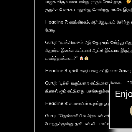
பாஜக விரும்பலையாம்னு ராகுல் சொல்றாரு…
குறுக்க பேசக்கூடாதுன்னு சொல்றது எங்கே இரு
Headline 7: காங்கிரசும், ஆர்.ஜே.டி.,யும் சேர்
மோடி
Guruji: “காங்கிரஸும், ஆர்.ஜே.டி-யும் சேர்ந்த
பீஹார்ல இவங்க கூட்டணி ஆட்சி இல்லாம இருந்த
வளர்த்தாங்களா?”
Headline 8: டில்லி வகுப்பறை கட்டுமான மோசடி: 
Guruji: “டில்லி வகுப்பறை கட்டுமான மோசடி… 30
கிளாஸ் ரூம் கட்டுனது, பசங்களுக்காக இல்ல… 
Enjo
Headline 9: சாலையில் கழன்று ஓடிய அரசு பஸ் ச
Guruji: “தென்காசியில் அரசு பஸ் சக்கரம் கழண்டு
போறதுக்குன்னு தனி பஸ் விட மாட்டீங்களா என