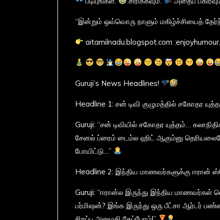
படியுங்கள்.
சிரிக்கவும்.
அதைப் பகிரவும
“இன்றும் ஒவ்வொரு நாளும் மகிழ்ச்சியைத் தேர்ந
aitamilnadu.blogspot.com :enjoyhumour
Guruji’s News Headlines!
Headline 1: சன் டிவி குழுமத்தில் சகோதர யுத்த
Guruji: “சன் டிவியில் சகோதர யுத்தம்… கலாநித
சேனல் ப்ரைம் டைம்ல ஹிட் ஆகும்னு தெரியலைய
போயிட்டு…”
Headline 2: இந்திய மாணவர்களுக்கு ஈரான் ஸ
Guruji: “ஈரான்ல இருந்து இந்திய மாணவர்கள் 
பர்மிஷன்? இங்க இருந்து ஒரு பீட்சா ஆர்டர் பண்
சிறப்பு அனுமதி கேப்போம்!”