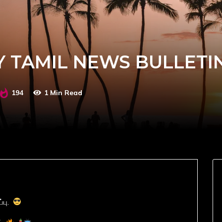
Y TAMIL NEWS BULLETI
194
1 Min Read
்பு.