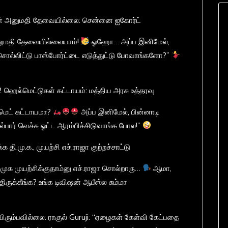
ன் அனுமதி தேவையில்லை: சென்னை ஐகோர்ட்
அனுமதி தேவையில்லையாம்!
ஓஹோ… அப்ப இனிமேல்,
சொல்லிட்டு பாஸ்போர்ட்டை எடுத்துட்டு போவாங்களோ?”
 ஹெல்மெட்டுகள் கட்டாயம்: மத்திய அரசு உத்தரவு
ல்மெட் கட்டாயமா?
அப்ப இனிமேல், பின்னாடி
்பார் வெச்சு ஓட்ட ஆரம்பிச்சிடுவாங்க போல!”
தி.மு.க., முயற்சி எச்.ராஜா குற்றச்சாட்டு
ிமுக முயற்சிக்குதாம்னு எச்.ராஜா சொல்றாரு…
ஆமா,
திருக்கீங்க? உங்க டிவிஷன் ஆபீஸ்ல சும்மா
ிரும்பவில்லை: ராகுல் Guruji: “ஏழைகள் கேள்வி கேட்பதை