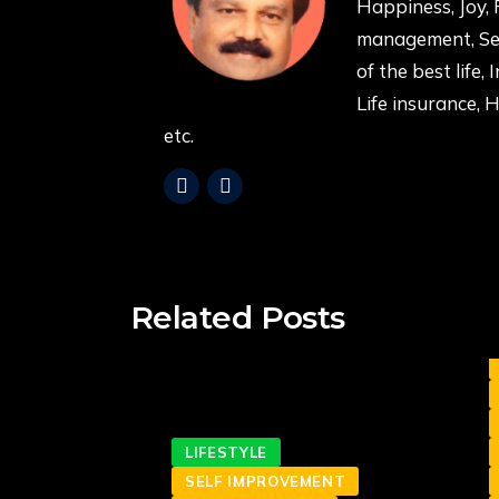
Happiness, Joy, 
management, Sel
of the best life, 
Life insurance, 
etc.
Related Posts
ENT
LIFESTYLE
SELF IMPROVEMENT