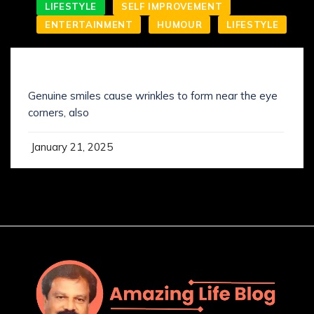
LIFESTYLE
SELF IMPROVEMENT
ENTERTAINMENT
HUMOUR
LIFESTYLE
SMILING IS NOT WHAT YOU’VE KNOWN IT
Genuine smiles cause wrinkles to form near the eye
corners, also
January 21, 2025