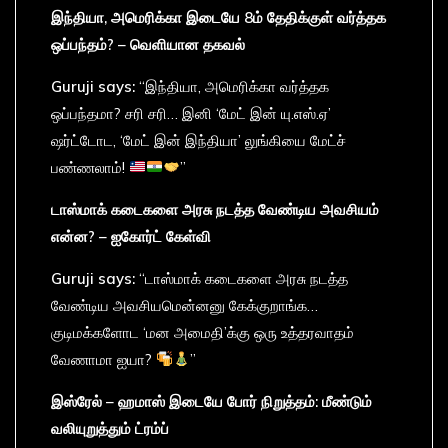
இந்தியா,
அமெரிக்கா
இடையே 8
ம்
தேதிக்குள்
வர்த்தக
ஒப்பந்தம்? –
வெளியான
தகவல்
Guruji says:
“இந்தியா, அமெரிக்கா வர்த்தக
ஒப்பந்தமா? சரி சரி… இனி ‘மேட் இன் யு.எஸ்.ஏ’
ஷர்ட்டோட, ‘மேட் இன் இந்தியா’ லுங்கியை மேட்ச்
பண்ணலாம்!
”
டாஸ்மாக்
கடைகளை
அரசு
நடத்த
வேண்டிய
அவசியம்
என்ன? –
ஐகோர்ட்
கேள்வி
Guruji says:
“டாஸ்மாக் கடைகளை அரசு நடத்த
வேண்டிய அவசியமென்னனு கேக்குறாங்க…
குடிமக்களோட ‘மன அமைதி’க்கு ஒரு உத்தரவாதம்
வேணாமா ஐயா?
”
இஸ்ரேல் –
ஹமாஸ்
இடையே
போர்
நிறுத்தம்:
மீண்டும்
வலியுறுத்தும்
ட்ரம்ப்