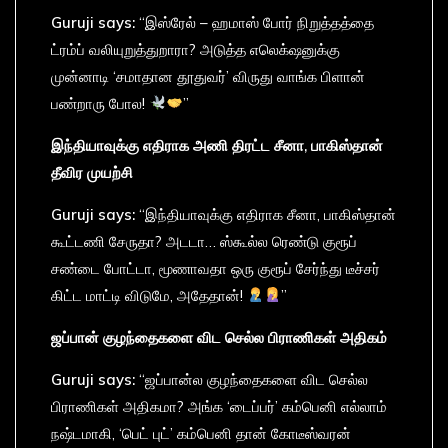
Guruji says:
“இஸ்ரேல் – ஹமாஸ் போர் நிறுத்தத்தை
ட்ரம்ப் வலியுறுத்துறாரா? அடுத்த எலெக்‌ஷனுக்கு
முன்னாடி ‘சமாதான தூதுவர்’ விருது வாங்க பிளான்
பண்றாரு போல!
”
இந்தியாவுக்கு
எதிராக
அணி
திரட்ட
சீனா,
பாகிஸ்தான்
தீவிர
முயற்சி
Guruji says:
“இந்தியாவுக்கு எதிராக சீனா, பாகிஸ்தான்
கூட்டணி சேருதா? அடடா… ஸ்கூல்ல ரெண்டு குரூப்
சண்டை போட்டா, மூணாவதா ஒரு குரூப் சேர்ந்து டீச்சர்
கிட்ட மாட்டி விடுமே, அதேதான்!
”
ஜப்பான்
குழந்தைகளை
விட
செல்ல
பிராணிகள்
அதிகம்
Guruji says:
“ஜப்பான்ல குழந்தைகளை விட செல்ல
பிராணிகள் அதிகமா? அங்க ‘டைப்பர்’ கம்பெனி எல்லாம்
நஷ்டமாகி, ‘பெட் புட்’ கம்பெனி தான் கோடீஸ்வரன்