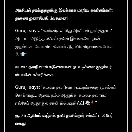
அரசியல்
தாக்குதலுக்கு
இலக்காக
மாறிய
கவர்னர்கள்:
துணை
ஜனாதிபதி
வேதனை!
Guruji says:
“கவர்னர்கள் மீது அரசியல் தாக்குதலா?
அடடா… அடுத்த எலெக்‌ஷனில் இவங்களே ‘நான்
முதல்வன்’ கோச்சிங் கிளாஸ் ஆரம்பிச்சிடுவாங்க போல!
”
கடமை
தவறினால்
கடுமையான
நடவடிக்கை:
முதல்வர்
ஸ்டாலின்
எச்சரிக்கை
Guruji says:
“கடமை தவறினா நடவடிக்கைனு முதல்வர்
சொல்றாரு… ஆனா, நம்ம ஆளுங்க ‘கடமை தவறாம’
எஸ்கேப் ஆகுறதுல தான் ஸ்பெஷலிஸ்ட்!
”
ரூ. 75
ஆயிரம்
லஞ்சம்:
தனி
தாசில்தார்
உள்ளிட்ட 3
பேர்
கைது