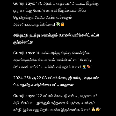
Guruji says:
“75 ஆயிரம் லஞ்சமா? அடடா… இதுக்கு
ஒரு ஈ.எம்.ஐ. போட்டு வாங்கி இருக்கலாம்! இப்ப
ஜெயிலுக்குள்ளேயே பேங்க் வச்சாலும்
ஆச்சரியப்படறதுக்கில்லை!
”
அத்துமீறி
நடந்து
கொள்ளும்
போலீஸ்:
மார்க்சிஸ்ட்
கட்சி
குற்றச்சாட்டு
Guruji says:
“போலீஸ் அத்துமீறல்னு சொல்றீங்க…
அவங்களுக்கே சில சமயம் ‘காக்கி சட்டை’ போட்டு
பிரியாணி சாப்பிட்ட ஃபீலிங் வந்துடும் போல!
”
2024-25
ல்
ரூ.22.08
லட்சம்
கோடி
ஜி.
எஸ்.
டி.,
வருவாய்:
9.4
சதவீத
வளர்ச்சியை
எட்டி
சாதனை
Guruji says:
“22 லட்சம் கோடி ஜி.எஸ்.டி., வருவாயா?
அடேங்கப்பா… இன்னும் எத்தனை பேருக்கு ‘வாங்கும்
சக்தி’ இல்லைனு தெரியாமலே இருக்காங்க போல!
”