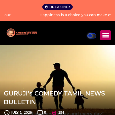
BREAKING!
Happiness is a choice you can make every single day.
GURUJI’s COMEDY TAMIL NEWS
BULLETIN
JULY 1, 2025
0
194