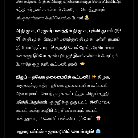
சொல்றேன், அதிகாரிக்கு உறவினர்கள்னு சொல்லிக்கிட்டு,
சுத்தி வர்றவங்க எல்லாம் அவரோட சொத்துலயும்
பங்குதாரர்களா ஆயிடுவாங்க போல!
அ.
தி.
மு.
க.,
பிரமுகர்
பணத்தில்
தி.
மு.
க.,
புள்ளி
துபாய்
டூர்!
அ.தி.மு.க., பிரமுகர் பணத்துல தி.மு.க., புள்ளி துபாய்
டூர் போயிருக்காராம்! குருஜி சொல்றேன், அரசியல்னா
என்னனு இப்போ தான் புரியுது! இவங்கள்ளாம் அவுட்டிங்
போறதே ஒரு தனி கூட்டணி தான்!
விஜய் –
தவெக
தலைமையில்
கூட்டணி!
திமுக,
பாஜகவுக்கு எதிரா தவெக தலைமையில கூட்டணி
அமையுமாம், செயற்குழுக் கூட்டத்துல விஜய் உறுதி
படுத்தியிருக்கார். குருஜிக்கு ஒரு டவுட், சினிமாவுல
ஃபைட் பண்ற மாதிரி அரசியல்லையும் ஃபைட்
பண்ணுவாரா? வெயிட் பண்ணி பார்ப்போம்!
மதுரை
எய்ம்ஸ் –
ஜனவரியில்
செயல்படும்!