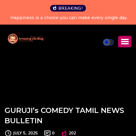
BREAKING!
Happiness is a choice you can make every single day.
GURUJI’s COMEDY TAMIL NEWS
BULLETIN
JULY 5, 2025
0
202