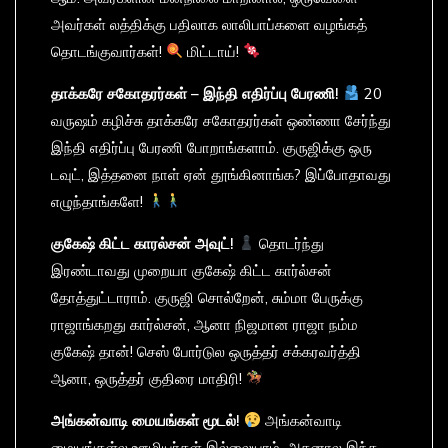
அவர்கள் லத்திக்கு பதிலாக லாலிபாப்களை வழங்கத்
தொடங்குவார்கள்!
மிட்டாய்!
தாக்கரே
சகோதரர்கள் –
இந்தி
எதிர்ப்பு
பேரணி!
20
வருஷம் கழிச்சு தாக்கரே சகோதரர்கள் ஒண்ணா சேர்ந்து
இந்தி எதிர்ப்பு பேரணி போறாங்களாம். குருஜிக்கு ஒரு
டவுட், இத்தனை நாள் ஏன் தூங்கினாங்க? இப்போதாவது
எழுந்தாங்களே!
குகேஷ்
கிட்ட
காரல்சன்
அவுட்!
தொடர்ந்து
இரண்டாவது முறையா குகேஷ் கிட்ட கார்ல்சன்
தோத்துட்டாராம். குருஜி சொல்றேன், சும்மா பேருக்கு
ராஜாங்கறது கார்ல்சன், ஆனா நிஜமான ராஜா நம்ம
குகேஷ் தான்! செஸ் போர்டுல ஒருத்தர் சக்கரவர்த்தி
ஆனா, ஒருத்தர் குதிரை மாதிரி!
அங்கன்வாடி
மையங்கள்
மூடல்!
அங்கன்வாடி
மையங்கள்ல ஊழியர்கள் இல்லையாம், அதனால இந்த