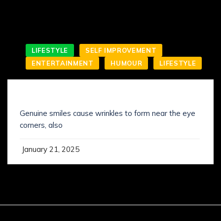
LIFESTYLE
SELF IMPROVEMENT
ENTERTAINMENT
HUMOUR
LIFESTYLE
SMILING IS NOT WHAT YOU’VE KNOWN IT
Genuine smiles cause wrinkles to form near the eye
corners, also
January 21, 2025