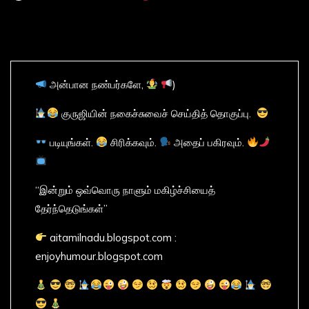
அன்பான நண்பர்களே,
)
குருஜியின் நகைச்சுவைச் செய்தித் தொகுப்பு.
படியுங்கள்.
சிரிக்கவும்.
அதைப் பகிரவும்.
“இன்றும் ஒவ்வொரு நாளும் மகிழ்ச்சியைத்
தேர்ந்தெடுங்கள்”
aitamilnadu.blogspot.com :
enjoyhumour.blogspot.com