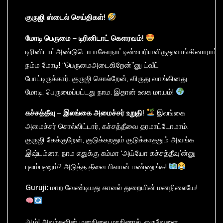
குருஜி
ஸ்டைல்
செய்திகள்!
மோடி
பெருமை –
டிரினிடாட்
கௌரவம்!
டிரினிடாட்அண்டுடொபாகோநாட்டின்உயரியவிருதுவாங்கினாராம்
நம்ம மோடி! “பெருமைஅடைகிறேன்”னு ட்வீட்
போட்டிருக்கார். குருஜி சொல்றேன், விருது வாங்கினது
மோடி, பெருமைப்பட்டது நாம. இதான் உலக மாயம்!
கச்சத்தீவு –
இலங்கை
அமைச்சர்
உறுதி!
இலங்கை
அமைச்சர் சொல்லிட்டார், கச்சத்தீவை தரமாட்டோமாம்.
குருஜி கேக்குறேன், குடுக்கறதும் குடுக்காததும் அவங்க
இஷ்டம்னா, நாம எதுக்கு சும்மா ‘அய்யோ கச்சத்தீவு’ன்னு
புலம்பணும்? அடுத்த தீவை பிளான் பண்ணுங்க!
Guruji:
மாற வேண்டியது காவல் துறையின் மனநிலையே!
ஆம்! அவர்களின் மனநிலை மாறினால், ஒருவேளை