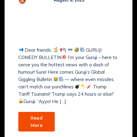
Comments (
0
)
GURUJI’s COMEDY NEWS
BULLETIN with GURUJI’S
COMEDY VIBES
Dear friends,
)
GURUJI
COMEDY BULLETIN
I’m your Guruji – here to
serve you the hottest news with a dash of
humour! Sure! Here comes Guruji’s Global
Giggling Bulletin
— where even missiles
can’t match our punchlines
Trump
Tariff Tsunami!“Trump says 24 hours or else!”
Guruji: “Ayyo! He […]
Read
More