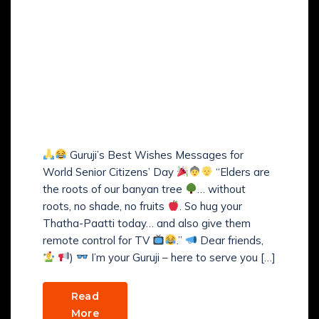
Comments (
0
)
Guruji Daily Masala News
& Life Tips – 19 August
2025 | Breaking,
Trending, Comedy &
Happiness!
Guruji’s Best Wishes Messages for
World Senior Citizens’ Day
“Elders are
the roots of our banyan tree
… without
roots, no shade, no fruits
. So hug your
Thatha-Paatti today… and also give them
remote control for TV
.”
Dear friends,
)
I’m your Guruji – here to serve you […]
Read
More