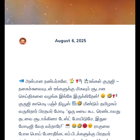
R Kamaraj
August 6, 2025
Comments (
0
)
GURUJI’s COMEDY TAMIL
NEWS BULLETIN
அன்பான நண்பர்களே,
)
உங்கள் குருஜி –
நகைச்சுவையுடன் உங்களுக்கு மிகவும் சூடான
செய்திகளை வழங்க இங்கே இருக்கிறேன்!
குருஜி காமெடி பஞ்ச் நியூஸ்
மீண்டும் தமிழகம்
வருகிறார் பிரதமர் மோடி “ஒரு டீயை கூட ரெண்டாவது
தடவை சூடாக்கினா டேஸ்ட் போயிடுமே, இதுல
மோடிஜி வேற வர்றாரே!”
ராகுலை
போல பொய் பேசாதீங்க; எம்.பி.,க்களுக்கு பிரதமர்