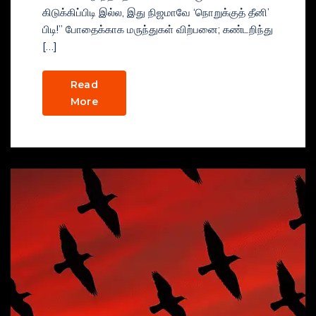
கிடுக்கிப்பிடி இல்ல, இது நிஜமாவே ‘நொறுக்குத் தீனி’
பிடி!” போதைக்காக மருந்துகள் விற்பனை; கண்டறிந்து
[…]
Read
More