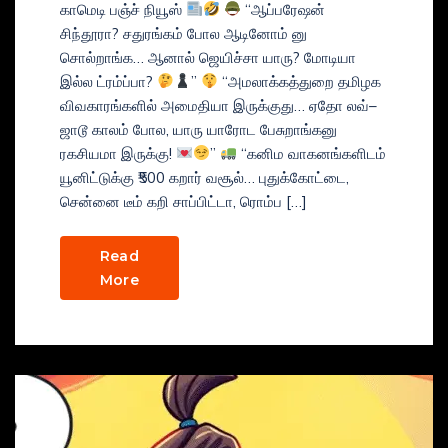
காமெடி பஞ்ச் நியூஸ்
“ஆப்பரேஷன்
சிந்தூரா? சதுரங்கம் போல ஆடினோம் னு
சொல்றாங்க… ஆனால் ஜெயிச்சா யாரு? மோடியா
இல்ல ட்ரம்ப்பா?
”
“அமலாக்கத்துறை தமிழக
விவகாரங்களில் அமைதியா இருக்குது… ஏதோ லவ்–
ஜாடூ காலம் போல, யாரு யாரோட பேசுறாங்கனு
ரகசியமா இருக்கு!
”
“கனிம வாகனங்களிடம்
யூனிட்டுக்கு ₹500 கறார் வசூல்… புதுக்கோட்டை,
சென்னை டீம் கறி சாப்பிட்டா, ரொம்ப […]
Read
More