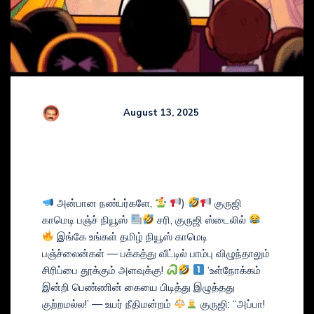
R Kamaraj
August 13, 2025
Comments (
0
)
GURUJI’s COMEDY TAMIL
NEWS BULLETIN
அன்பான நண்பர்களே,
)
குருஜி
காமெடி பஞ்ச் நியூஸ்
சரி, குருஜி ஸ்டைலில்
இங்கே உங்கள் தமிழ் நியூஸ் காமெடி
பஞ்ச்லைன்கள் — பக்கத்து வீட்டில் பாம்பு விழுந்தாலும்
சிரிப்பை தூக்கும் அளவுக்கு!
‘உள்நோக்கம்
இன்றி பெண்ணின் கையை பிடித்து இழுத்தது
குற்றமல்ல!’ — உயர் நீதிமன்றம்
குருஜி: “அப்பா!