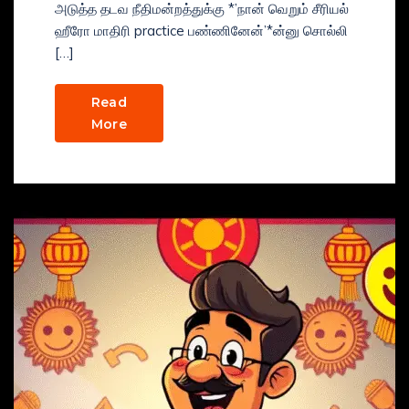
அடுத்த தடவ நீதிமன்றத்துக்கு *’நான் வெறும் சீரியல்
ஹீரோ மாதிரி practice பண்ணினேன்’*ன்னு சொல்லி
[…]
Read
More