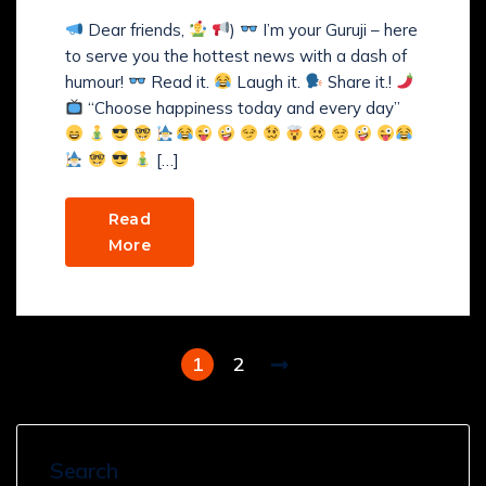
Dear friends,
)
I’m your Guruji – here
to serve you the hottest news with a dash of
humour!
Read it.
Laugh it.
Share it.!
“Choose happiness today and every day”
[…]
Read
More
1
2
Search