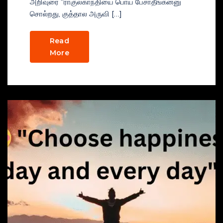
அறிவுரை “ராகுல்காந்தியை பொய் பேசாதீங்கன்னு
சொல்றது, குத்தால அருவி […]
Read
More