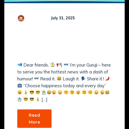
R Kamaraj
July 31, 2025
Comments (
0
)
GURUJI’s COMEDY NEWS
BULLETIN with GURUJI’S
COMEDY VIBES
Dear friends,
)
I’m your Guruji – here
to serve you the hottest news with a dash of
humour!
Read it.
Laugh it.
Share it.!
“Choose happiness today and every day”
[…]
Read
More