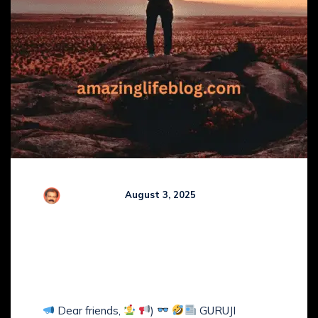
R Kamaraj
August 3, 2025
Comments (
0
)
GURUJI’s COMEDY NEWS
BULLETIN with GURUJI’S
COMEDY VIBES
Dear friends,
)
GURUJI