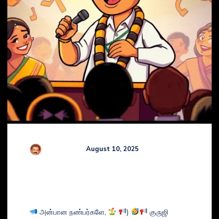
R Kamaraj
August 10, 2025
Comments (
0
)
GURUJI’s COMEDY TAMIL
NEWS BULLETIN
அன்பான நண்பர்களே,
)
குருஜி