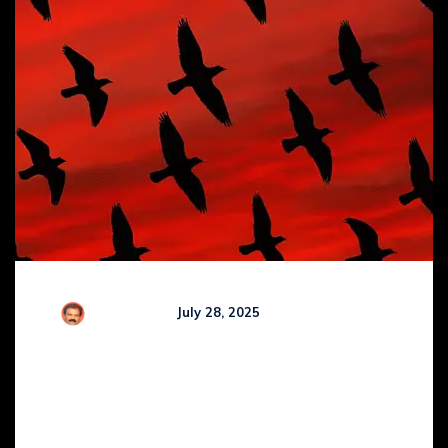
R Kamaraj
July 28, 2025
Comments (
0
)
GURUJI’s COMEDY NEWS
BULLETIN with GURUJI’S
COMEDY VIBES