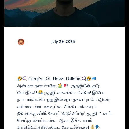
R Kamaraj
July 29, 2025
Comments (
0
)
GURUJI’s COMEDY TAMIL
NEWS BULLETIN
Guruji’s LOL News Bulletin
அன்பான நண்பர்களே,
) குருஜியின் குபீர்
செய்திகள்!
குருஜி: வணக்கம் மக்களே! இப்போ
நாம பார்க்கப்போறது இன்றைய தலைப்புச் செய்திகள்,
என் ஸ்டைல்ல! பணமூட்டை சிக்கிய விவகாரம்
நீதிபதிக்கு சுப்ரீம் கோர்ட் ‘கிடுக்கிப்பிடி’ குருஜி: “பணம்
பேசும்னு சொல்வாங்க… ஆனா இங்க பணம்
சிக்கிக்கிட்டு நீதிபதியை பேச வச்சிருச்சு!